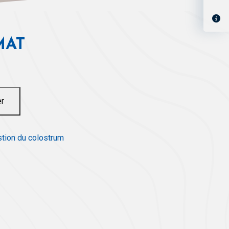
MAT
er
tion du colostrum