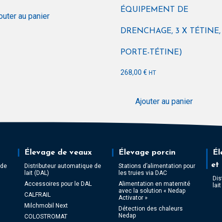
ÉQUIPEMENT DE
outer au panier
DRENCHAGE, 3 X TÉTINE, 
PORTE-TÉTINE)
268,00
€
HT
Ajouter au panier
Élevage de veaux
Élevage porcin
Él
et
 de
Distributeur automatique de
Stations d’alimentation pour
lait (DAL)
les truies via DAC
Dis
Accessoires pour le DAL
Alimentation en maternité
lai
avec la solution « Nedap
CALFRAIL
Activator »
Milchmobil Next
Détection des chaleurs
Nedap
COLOSTROMAT