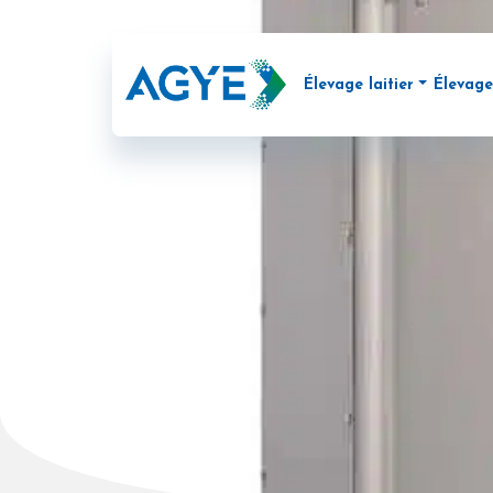
Élevage laitier
Élevage
Distributeur automatiq
Distr
Monitoring et contrôle 
Acces
Repérez facilement votr
CALF
Enregistrement du rende
Milch
Identification électroniq
COL
Analyse du GMQ