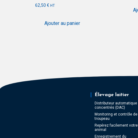
62,50
€
HT
Aj
Ajouter au panier
Élevage laitier
Distributeur automatique
concentrés (DAC)
Monitoring et contrôle de
troupeau
Repérez facilement votre
animal
Enregistrement du