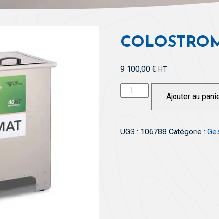
COLOSTRO
9 100,00
€
HT
quantité
Ajouter au pani
de
Colostromat
UGS :
106788
Catégorie :
Ges