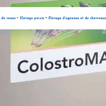
 de veaux
Élevage porcin
Élevage d’agneaux et de chevreaux
ue de concentrés (DAC)
ibuteur automatique de lait (DAL)
Stations d’alimentation pour les truies via DAC
Distributeur automatique de la
de troupeau
soires pour le DAL
Alimentation en maternité avec la solution « Nedap 
e animal
RAIL
Détection des chaleurs Nedap
ment laitier
mobil Next
Tri des animaux
ue de l’animal
OSTROMAT
Nedap PPT (Pig Performance Testing)
NEDAP Weight Monitoring