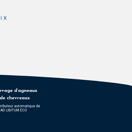
1 X
evage d’agneaux
 de chevreaux
tributeur automatique de
t AD LIBITUM ECO