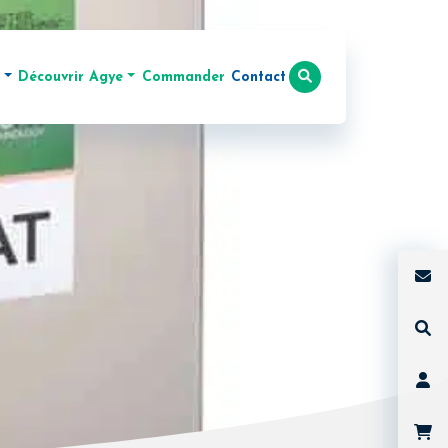
Découvrir Agye
Commander
Contact
it AD LIBITUM ECO
Actualités
Activator »