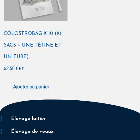
COLOSTROBAG X 10 (10
SACS + UNE TÉTINE ET
UN TUBE)
62,50
€
HT
Ajouter au panier
Élevage laitier
Élevage de veaux