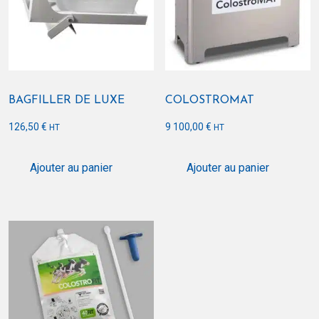
3
x
tétine,
1
x
porte-
BAGFILLER DE LUXE
COLOSTROMAT
tétine)
126,50
€
9 100,00
€
HT
HT
Ajouter au panier
Ajouter au panier