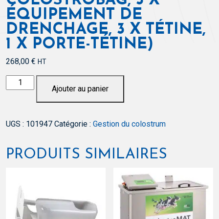
COLOSTROBAG, 3 X
ÉQUIPEMENT DE
DRENCHAGE, 3 X TÉTINE,
1 X PORTE-TÉTINE)
268,00
€
HT
quantité
Ajouter au panier
de
Colostrokit
(
UGS :
101947
Catégorie :
Gestion du colostrum
50
x
ColostroBAG,
PRODUITS SIMILAIRES
3
x
équipement
de
drenchage,