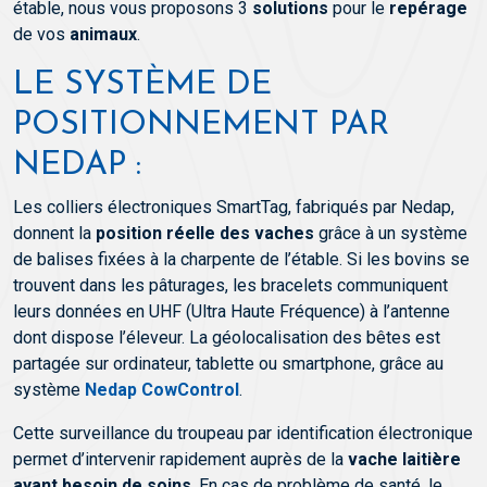
étable, nous vous proposons 3
solutions
pour le
repérage
de vos
animaux
.
LE SYSTÈME DE
POSITIONNEMENT PAR
NEDAP :
Les colliers électroniques SmartTag, fabriqués par Nedap,
donnent la
position réelle des vaches
grâce à un système
de balises fixées à la charpente de l’étable. Si les bovins se
trouvent dans les pâturages, les bracelets communiquent
leurs données en UHF (Ultra Haute Fréquence) à l’antenne
dont dispose l’éleveur. La géolocalisation des bêtes est
partagée sur ordinateur, tablette ou smartphone, grâce au
système
Nedap CowControl
.
Cette surveillance du troupeau par identification électronique
permet d’intervenir rapidement auprès de la
vache laitière
ayant besoin de soins
. En cas de problème de santé, le