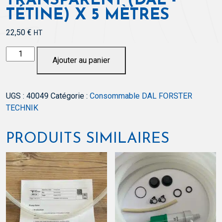
TRANSPARENT (DAL -
TÉTINE) X 5 MÈTRES
22,50
€
HT
quantité
Ajouter au panier
de
Tuyau
7,0x2,0mm
UGS :
40049
Catégorie :
Consommable DAL FORSTER
TPE
TECHNIK
transparent
(DAL
-
PRODUITS SIMILAIRES
Tétine)
x
5
mètres