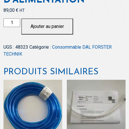
D’ALIMENTATION
89,00
€
HT
quantité
Ajouter au panier
de
Set
entretien
UGS :
48323
Catégorie :
Consommable DAL FORSTER
1
TECHNIK
Station
d'alimentation
PRODUITS SIMILAIRES