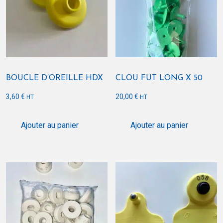
BOUCLE D’OREILLE HDX
CLOU FUT LONG X 50
3,60
€
20,00
€
HT
HT
Ajouter au panier
Ajouter au panier