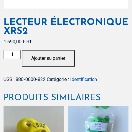
LECTEUR ÉLECTRONIQUE
XRS2
1 690,00
€
HT
quantité
Ajouter au panier
de
Lecteur
électronique
UGS :
880-0000-822
Catégorie :
Identification
XRS2
PRODUITS SIMILAIRES