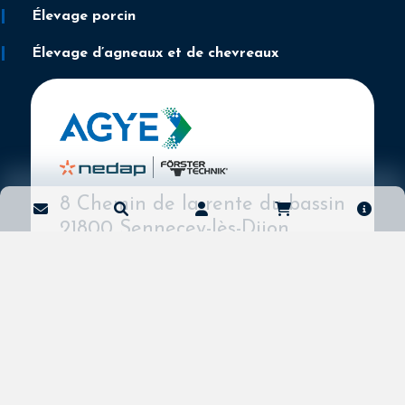
Élevage porcin
Élevage d’agneaux et de chevreaux
8 Chemin de la rente du bassin
21800 Sennecey-lès-Dijon
Ligne commerciale
03 80 45 50 64