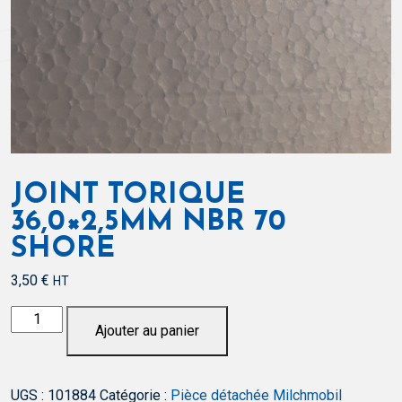
JOINT TORIQUE
36,0×2,5MM NBR 70
SHORE
3,50
€
HT
quantité
Ajouter au panier
de
Joint
torique
UGS :
101884
Catégorie :
Pièce détachée Milchmobil
36,0x2,5mm