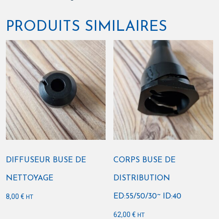
NBR
70
PRODUITS SIMILAIRES
Shore
DIFFUSEUR BUSE DE
CORPS BUSE DE
NETTOYAGE
DISTRIBUTION
8,00
€
ED:55/50/30~ ID:40
HT
62,00
€
HT