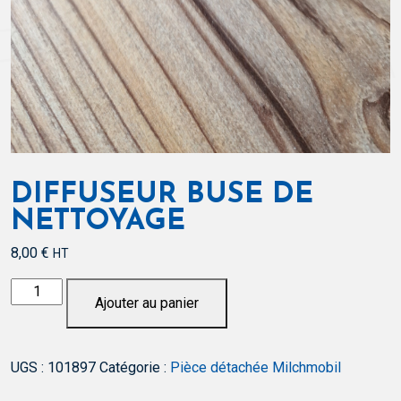
DIFFUSEUR BUSE DE
NETTOYAGE
8,00
€
HT
quantité
Ajouter au panier
de
Diffuseur
Buse
UGS :
101897
Catégorie :
Pièce détachée Milchmobil
de
nettoyage