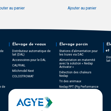
outer au panier
Ajouter au panier
Élevage de veaux
Élevage porcin
Él
et
 de
Distributeur automatique de
Stations d’alimentation pour
lait (DAL)
les truies via DAC
Dis
Accessoires pour le DAL
Alimentation en maternité
lai
avec la solution « Nedap
CALFRAIL
Activator »
Milchmobil Next
Détection des chaleurs
Nedap
COLOSTROMAT
Tri des animaux
e de
Nedap PPT (Pig Performance
Testing)
NEDAP Weight Monitoring