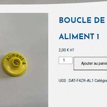
BOUCLE DE
ALIMENT 1
2,00
€
HT
quantité
Ajouter au pani
de
Boucle
de
UGS :
DAT-F4ZR-AL1
Catégor
calibrage
Aliment
1