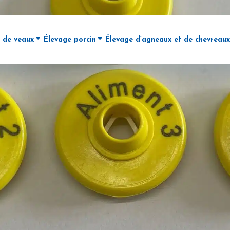
 de veaux
Élevage porcin
Élevage d’agneaux et de chevreaux
ue de concentrés (DAC)
ibuteur automatique de lait (DAL)
Stations d’alimentation pour les truies via DAC
Distributeur automatique de la
de troupeau
soires pour le DAL
Alimentation en maternité avec la solution « Nedap 
e animal
RAIL
Détection des chaleurs Nedap
ment laitier
mobil Next
Tri des animaux
ue de l’animal
OSTROMAT
Nedap PPT (Pig Performance Testing)
NEDAP Weight Monitoring