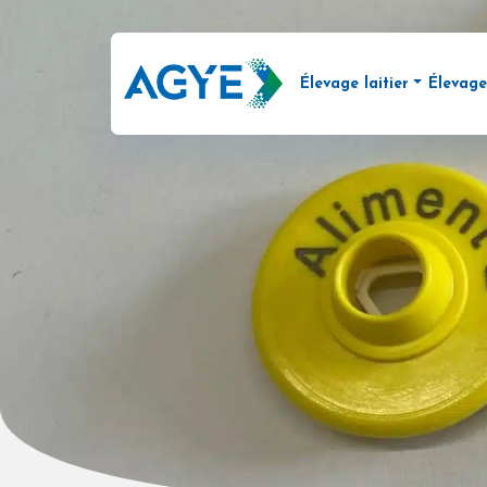
Élevage laitier
Élevage
Distributeur automatiq
Distr
Monitoring et contrôle 
Acces
Repérez facilement votr
CALF
Enregistrement du rende
Milch
Identification électroniq
COL
Analyse du GMQ