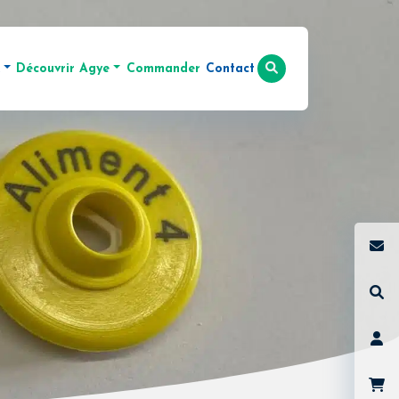
Découvrir Agye
Commander
Contact
it AD LIBITUM ECO
Actualités
Activator »