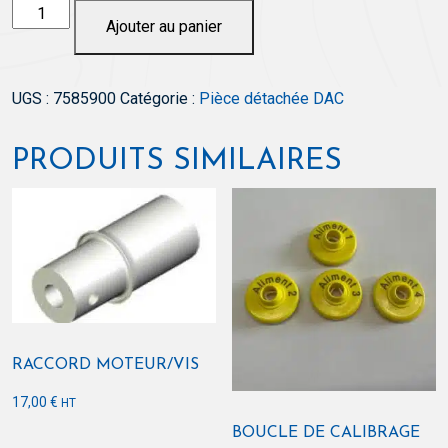
quantité
Ajouter au panier
de
Antenne
V-
UGS :
7585900
Catégorie :
Pièce détachée DAC
Sense
PRODUITS SIMILAIRES
RACCORD MOTEUR/VIS
17,00
€
HT
BOUCLE DE CALIBRAGE