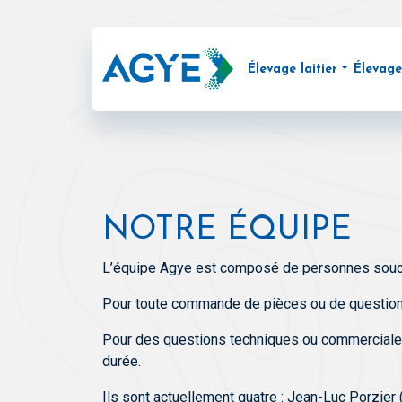
Élevage laitier
Élevage
Distributeur automatiq
Distr
Monitoring et contrôle 
Acces
Repérez facilement votr
CALF
Enregistrement du rende
Milch
Identification électroniq
COL
NOTRE ÉQUIPE
Analyse du GMQ
L’équipe Agye est composé de personnes souci
Pour toute commande de pièces ou de questions 
Pour des questions techniques ou commerciales
durée.
Ils sont actuellement quatre : Jean-Luc Porzie