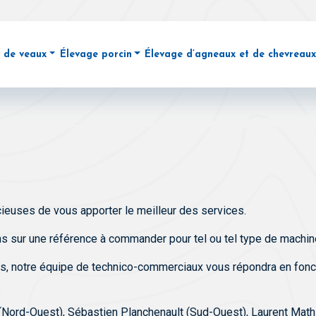
 de veaux
Élevage porcin
Élevage d’agneaux et de chevreaux
ue de concentrés (DAC)
ibuteur automatique de lait (DAL)
Stations d’alimentation pour les truies via DAC
Distributeur automatique de la
de troupeau
soires pour le DAL
Alimentation en maternité avec la solution « Nedap 
e animal
RAIL
Détection des chaleurs Nedap
ment laitier
mobil Next
Tri des animaux
ue de l’animal
OSTROMAT
Nedap PPT (Pig Performance Testing)
NEDAP Weight Monitoring
euses de vous apporter le meilleur des services.
sur une référence à commander pour tel ou tel type de machine 
, notre équipe de technico-commerciaux vous répondra en foncti
r (Nord-Ouest), Sébastien Planchenault (Sud-Ouest), Laurent Mat