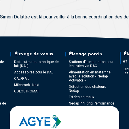
r Simon Delattre est là pour veiller à la bonne coordination des 
Élevage de veaux
Élevage porcin
Él
et
 de
Distributeur automatique de
Stations d’alimentation pour
lait (DAL)
les truies via DAC
Dis
Accessoires pour le DAL
Alimentation en maternité
lai
avec la solution « Nedap
CALFRAIL
Activator »
Milchmobil Next
Détection des chaleurs
Nedap
COLOSTROMAT
Tri des animaux
e de
Nedap PPT (Pig Performance
Testing)
NEDAP Weight Monitoring